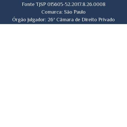
Fonte TJSP 015605-52.2017.8.26.0008
Comarca: São Paulo
Órgão julgador: 26ª Câmara de Direito Privado
Data do julgamento: 27/10/2022
Próximo Artigo